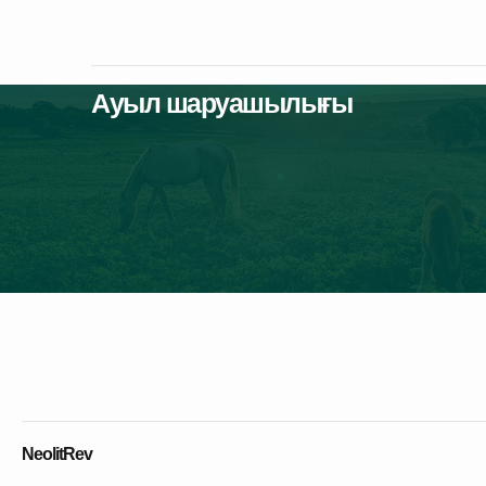
01 — Жобалар
Ауыл шаруашылығы
NeolitRev