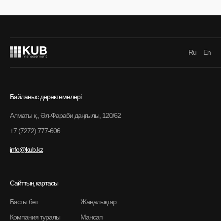
Ru
En
Байланыс деректемелері
Алматы қ., Әл-Фараби даңғылы, 120/62
+7 (7272) 777-606
info@kub.kz
Сайттың картасы
Басты бет
Жаңалықтар
Компания туралы
Мансап