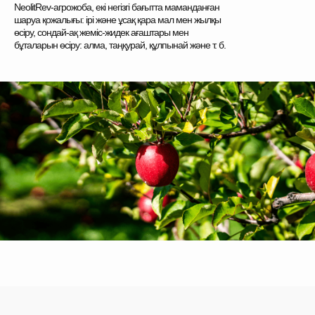
NeolitRev-агрожоба, екі негізгі бағытта маманданған
шаруа қожалығы: ірі және ұсақ қара мал мен жылқы
өсіру, сондай-ақ жеміс-жидек ағаштары мен
бұталарын өсіру: алма, таңқурай, құлпынай және т. б.